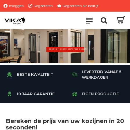
Vika
Inloggen
Registreren
Registreren als bedrijf
Kozijnen
BEKIJK ONZE KUNSTSTOF KOZIJNEN
LEVERTIJD VANAF 5
BESTE KWALITEIT
WERKDAGEN
10 JAAR GARANTIE
EIGEN PRODUCTIE
Bereken de prijs van uw kozijnen in 20
seconden!